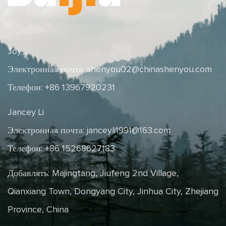
Joy
Электронная почта:
shenyou02@chinashenyou.com
Телефон: +86 13967920231
Jancey Li
Электронная почта:
janceyli1991@163.com
Телефон: +86 15268627183
Добавлять: Majingtang, Jiufeng 2nd Village,
Qianxiang Town, Dongyang City, Jinhua City, Zhejiang
Province, China