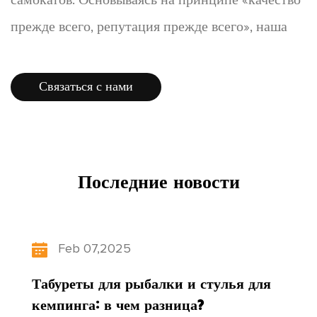
самокатов. Основываясь на принципе «качество
прежде всего, репутация прежде всего», наша
фабрика предлагает широкий ассортимент
продукции, новинки и доступные цены, которые
Связаться с нами
нравятся потребителям. Продукция хорошо
продается по всей стране, а некоторые товары
экспортируются в Европу, Америку, Юго-
Последние новости
Восточную Азию и другие страны и регионы.
Развивая «научно-технические инновации,
ориентированные на людей», наша фабрика
Feb 07,2025
постоянно обновляет структуру своей
Табуреты для рыбалки и стулья для
продукции, уделяет внимание развитию
кемпинга: в чем разница?