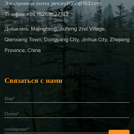
Электронная почта:
janceyli1991@163.com
Телефон: +86 15268627183
Добавлять: Majingtang, Jiufeng 2nd Village,
Qianxiang Town, Dongyang City, Jinhua City, Zhejiang
Province, China
Связаться с нами