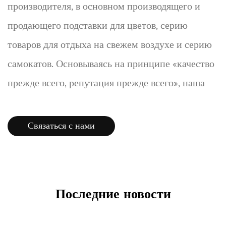
производителя, в основном производящего и
продающего подставки для цветов, серию
товаров для отдыха на свежем воздухе и серию
самокатов. Основываясь на принципе «качество
прежде всего, репутация прежде всего», наша
фабрика предлагает широкий ассортимент
продукции, новинки и доступные цены, которые
Связаться с нами
нравятся потребителям. Продукция хорошо
продается по всей стране, а некоторые товары
экспортируются в Европу, Америку, Юго-
Последние новости
Восточную Азию и другие страны и регионы.
Развивая «научно-технические инновации,