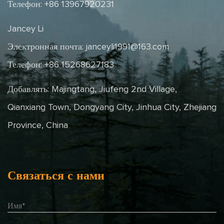
Телефон: +86 13967920231
Jancey Li
Электронная почта:
janceyli1991@163.com
Телефон: +86 15268627183
Добавлять: Majingtang, Jiufeng 2nd Village,
Qianxiang Town, Dongyang City, Jinhua City, Zhejiang
Province, China
Связаться с нами