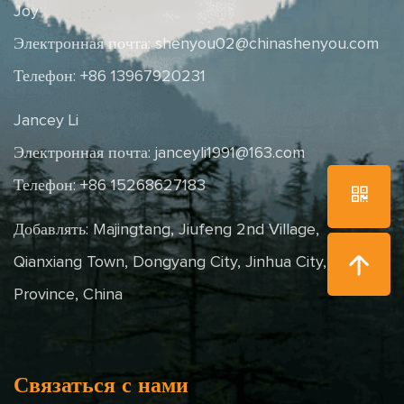
Joy
Электронная почта:
shenyou02@chinashenyou.com
Телефон: +86 13967920231
Jancey Li
Электронная почта:
janceyli1991@163.com
Телефон: +86 15268627183
Добавлять: Majingtang, Jiufeng 2nd Village,
Qianxiang Town, Dongyang City, Jinhua City, Zhejiang
Province, China
Связаться с нами