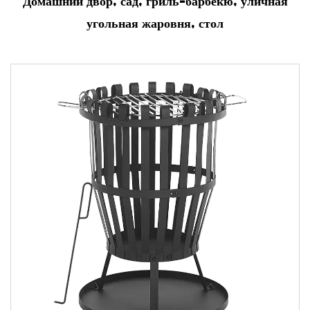
Домашний двор, сад, гриль-барбекю, уличная
угольная жаровня, стол