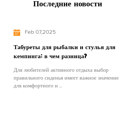
Последние новости
Восточную Азию и другие страны и регионы.
Развивая «научно-технические инновации,
ориентированные на людей», наша фабрика
Feb 07,2025
постоянно обновляет структуру своей
Табуреты для рыбалки и стулья для
продукции, уделяет внимание развитию
кемпинга: в чем разница?
талантов и прилагает неустанные усилия для
Для любителей активного отдыха выбор
создания новых и лучших продуктов,
правильного сиденья имеет важное значение
для комфортного и ...
отвечающих потребностям каждого!