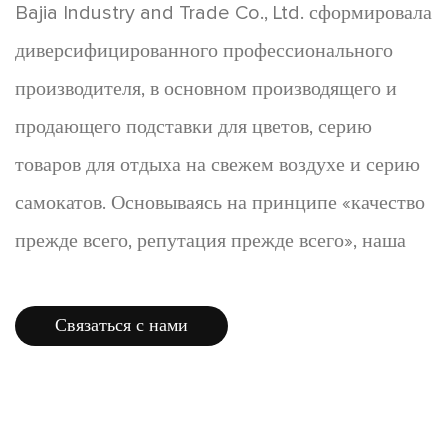
Bajia Industry and Trade Co., Ltd. сформировала
диверсифицированного профессионального
производителя, в основном производящего и
продающего подставки для цветов, серию
товаров для отдыха на свежем воздухе и серию
самокатов. Основываясь на принципе «качество
прежде всего, репутация прежде всего», наша
фабрика предлагает широкий ассортимент
продукции, новинки и доступные цены, которые
Связаться с нами
нравятся потребителям. Продукция хорошо
продается по всей стране, а некоторые товары
экспортируются в Европу, Америку, Юго-