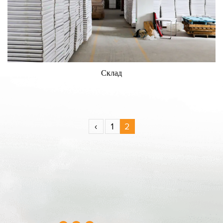
Склад
‹
1
2